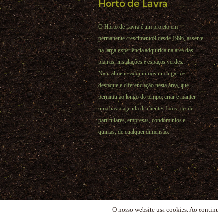
Horto de Lavra
O Horto de Lavra é um projeto em
permanente crescimento9 desde 1996, assente
na larga experiência adquirida na área das
plantas, instalações e espaços verdes.
Naturalmente adquirimos um lugar de
destaque e diferenciação nesta área, que
permitiu ao longo do tempo, criar e manter
uma basta agenda de clientes fixos, desde
particulares, empresas, condomínios e
quintas, de qualquer dimensão.
Horto de Lavra 2023 | Todos os direitos reservados 
O nosso website usa cookies. Ao contin