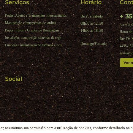
Serviços
Horário
Cont
+ 35
Podas, Abates e Tratamentos Fitossanitários
De 2ª. a Sábado
Manutenção e tratamentos de jardins
08h30 ás 12h30
(custo de c
Poços, Furos e Grupos de Bombagem
14h00 ás 18h30
Horto de 
Instalação, manutenção sistemas de rega
Rua Dr. 
Domingo/Fechado
Limpeza e manutenção de terrenos e rios
4455-157
geral@ho
Ver 
Social
|
Política de privacidade
|
Termos e condições
|
Livro de reclamações online
uar, assumimos sua permissão para a utilização de cookies, conforme detalhado na 