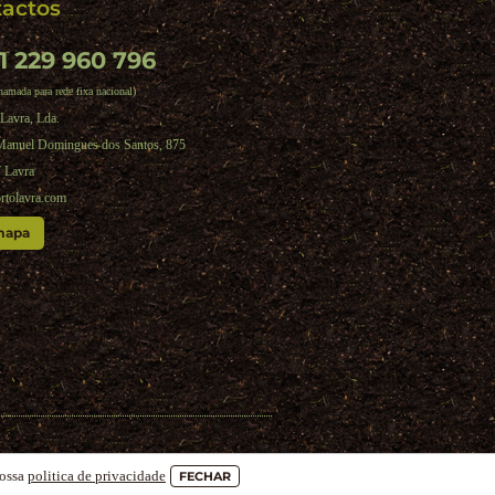
actos
1 229 960 796
hamada para rede fixa nacional)
Lavra, Lda.
Manuel Domingues dos Santos, 875
 Lavra
rtolavra.com
mapa
nossa
politica de privacidade
FECHAR