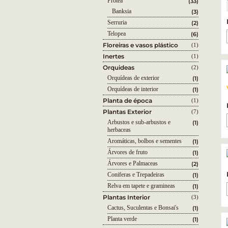
Protea
(33)
Banksia
(3)
Serruria
(2)
Telopea
(6)
Floreiras e vasos plástico
(1)
Inertes
(1)
Orquideas
(2)
Orquídeas de exterior
(1)
Orquídeas de interior
(1)
Planta de época
(1)
Plantas Exterior
(7)
Arbustos e sub-arbustos e
(1)
herbaceas
Aromáticas, bolbos e sementes
(1)
Árvores de fruto
(1)
Árvores e Palmaceas
(2)
Coniferas e Trepadeiras
(1)
Relva em tapete e gramineas
(1)
Plantas Interior
(3)
Cactus, Suculentas e Bonsai's
(1)
Planta verde
(1)