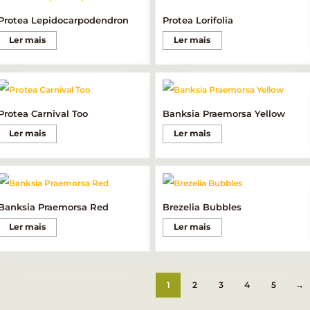
Protea Lepidocarpodendron
Protea Lorifolia
Ler mais
Ler mais
Protea Carnival Too
Banksia Praemorsa Yellow
Ler mais
Ler mais
Banksia Praemorsa Red
Brezelia Bubbles
Ler mais
Ler mais
1
2
3
4
5
→