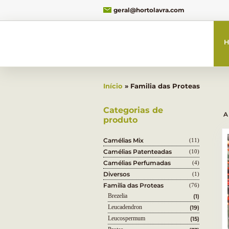
geral@hortolavra.com
H
Início
» Familia das Proteas
Categorias de
A
produto
Camélias Mix
(11)
Camélias Patenteadas
(10)
Camélias Perfumadas
(4)
Diversos
(1)
Familia das Proteas
(76)
Brezelia
(1)
Leucadendron
(19)
Leucospermum
(15)