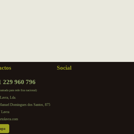
actos
Social
1 229 960 796
hamada para rede fixa nacional)
Lavra, Lda.
Manuel Domingues dos Santos, 875
 Lavra
rtolavra.com
apa