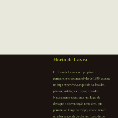
Horto de Lavra
O Horto de Lavra é um projeto em
permanente crescimento9 desde 1996, assente
na larga experiência adquirida na área das
plantas, instalações e espaços verdes.
Naturalmente adquirimos um lugar de
destaque e diferenciação nesta área, que
permitiu ao longo do tempo, criar e manter
uma basta agenda de clientes fixos, desde