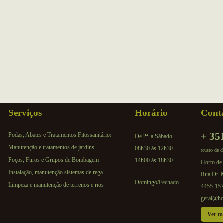
Serviços
Horário
Cont
+ 35
Podas, Abates e Tratamentos Fitossanitários
De 2ª. a Sábado
Manutenção e tratamentos de jardins
08h30 ás 12h30
(custo de c
Poços, Furos e Grupos de Bombagem
14h00 ás 18h30
Horto de 
Instalação, manutenção sistemas de rega
Rua Dr. 
Domingo/Fechado
Limpeza e manutenção de terrenos e rios
4455-157
geral@ho
Ver m