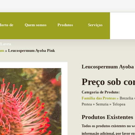
Horto de
Quem somos
Produtos
Serviços
Lavra
um
» Leucospermum Ayoba Pink
Leucospermum Ayoba 
Preço sob co
Categoria de Produto:
Familia das Proteas
Brezelia
Protea
Serruria
Telopea
Produtos Existentes
Todos os produtos existentes no w
informação adicional, por favor en