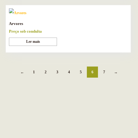
Arvores
Preço sob condulta
Ler mais
←
1
2
3
4
5
6
7
→