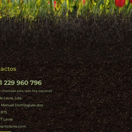
actos
1 229 960 796
e chamada para rede fixa nacional)
e Lavra, Lda.
. Manuel Domingues dos
 875
7 Lavra
hortolavra.com