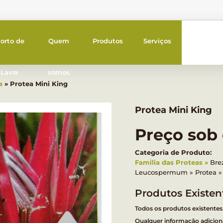
orto de
Quem
Produtos
Serviços
Lavra
somos
a
» Protea Mini King
Protea Mini King
Preço sob
Categoria de Produto:
Familia das Proteas
Bre
Leucospermum
Protea
Produtos Existen
Todos os produtos existentes
Qualquer informação adiciona