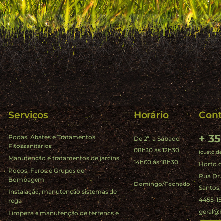
Serviços
Horário
Cont
+ 35
Podas, Abates e Tratamentos
De 2ª. a Sábado
Fitossanitários
08h30 ás 12h30
(custo d
Manutenção e tratamentos de jardins
14h00 ás 18h30
Horto d
Poços, Furos e Grupos de
Rua Dr
Bombagem
Domingo/Fechado
Santos,
Instalação, manutenção sistemas de
4455-15
rega
geral@
Limpeza e manutenção de terrenos e