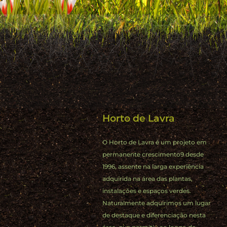
Horto de Lavra
O Horto de Lavra é um projeto em
permanente crescimento9 desde
1996, assente na larga experiência
adquirida na área das plantas,
instalações e espaços verdes.
Naturalmente adquirimos um lugar
de destaque e diferenciação nesta