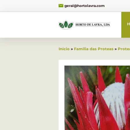
geral@hortolavra.com
H
Início
»
Familia das Proteas
»
Prote