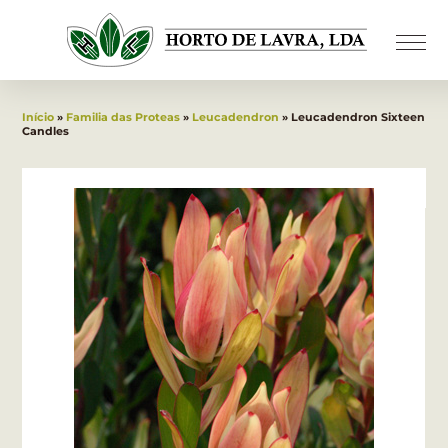
Início
»
Familia das Proteas
»
Leucadendron
» Leucadendron Sixteen
Candles