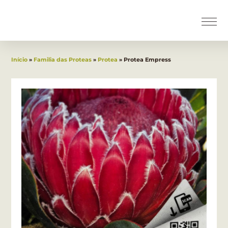
Início
»
Familia das Proteas
»
Protea
» Protea Empress