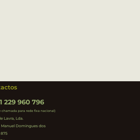
actos
1 229 960 796
e chamada para rede fixa nacional)
e Lavra, Lda.
. Manuel Domingues dos
 875