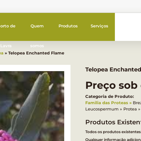
orto de
Quem
Produtos
Serviços
Lavra
somos
ea
» Telopea Enchanted Flame
Telopea Enchante
Preço sob
Categoria de Produto:
Familia das Proteas
Bre
Leucospermum
Protea
Produtos Existen
Todos os produtos existentes
Qualquer informação adiciona