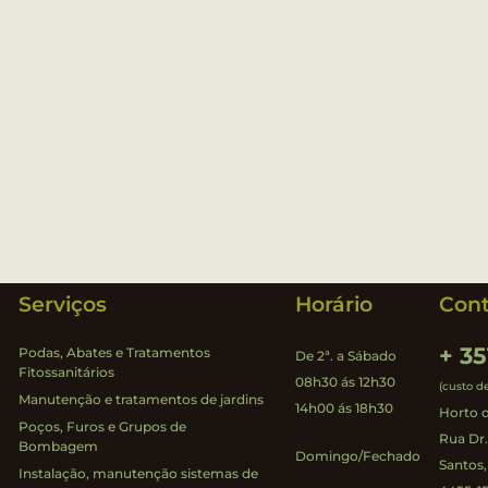
Serviços
Horário
Cont
+ 35
Podas, Abates e Tratamentos
De 2ª. a Sábado
Fitossanitários
08h30 ás 12h30
(custo d
Manutenção e tratamentos de jardins
14h00 ás 18h30
Horto d
Poços, Furos e Grupos de
Rua Dr
Bombagem
Domingo/Fechado
Santos,
Instalação, manutenção sistemas de