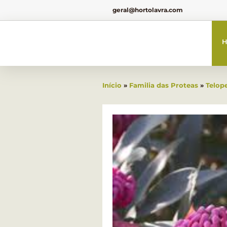
geral@hortolavra.com
H
Início
»
Familia das Proteas
»
Telop