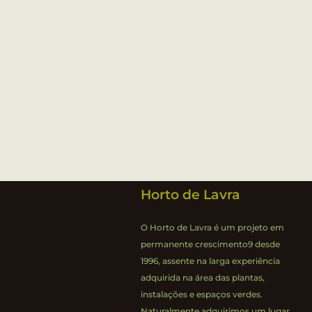
Horto de Lavra
O Horto de Lavra é um projeto em
permanente crescimento9 desde
1996, assente na larga experiência
adquirida na área das plantas,
instalações e espaços verdes.
Naturalmente adquirimos um lugar