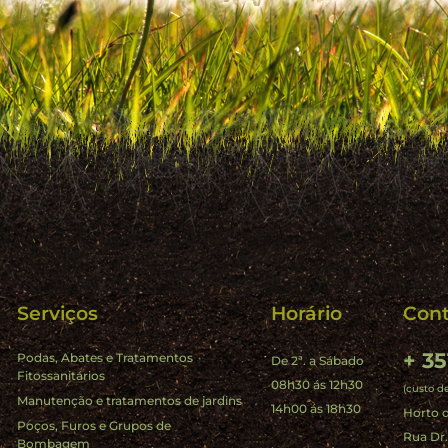
Serviços
Horário
Cont
+ 35
Podas, Abates e Tratamentos
De 2ª. a Sábado
Fitossanitários
08h30 ás 12h30
(custo d
Manutenção e tratamentos de jardins
14h00 ás 18h30
Horto d
Poços, Furos e Grupos de
Rua Dr
Bombagem