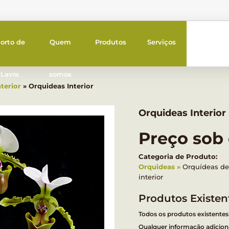
orto de
Quem
Produtos
Serviços
Lavra
somos
terior
» Orquideas Interior
Orquideas Interior
Preço sob
Categoria de Produto:
Orquideas
Orquídeas de 
interior
Produtos Existen
Todos os produtos existentes
Qualquer informação adiciona