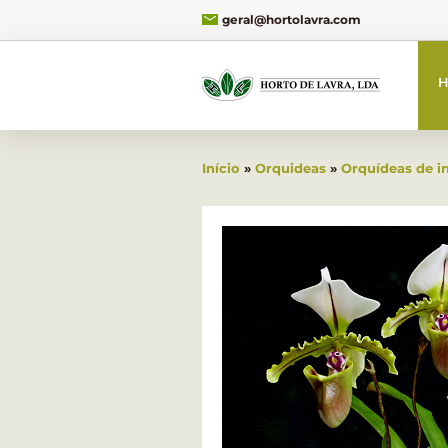
geral@hortolavra.com
H
Início
»
Orquideas
»
Orquídeas de in