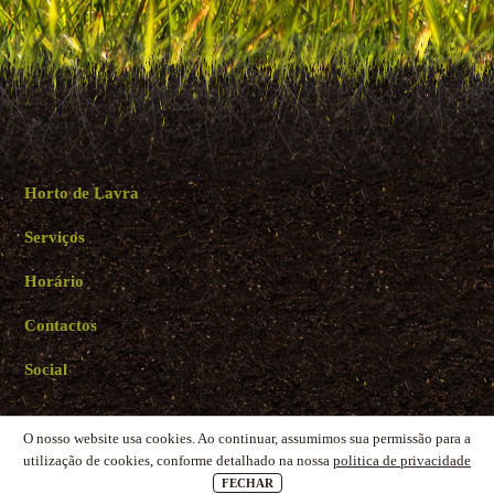
Horto de Lavra
Serviços
Horário
Contactos
Social
O nosso website usa cookies. Ao continuar, assumimos sua permissão para a
utilização de cookies, conforme detalhado na nossa
politica de privacidade
Horto de Lavra 2023 | Todos os direitos reservados |
Política de privacidade
|
Termos e
condições
|
Livro de reclamações online
FECHAR